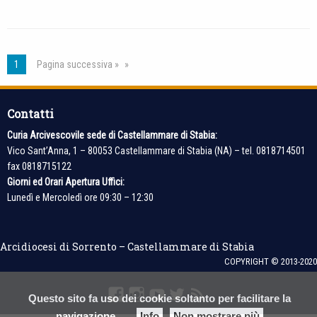
cristiana
e
la
1
Pagina successiva »
persona
con
Contatti
disabilità
Curia Arcivescovile sede di Castellammare di Stabia:
Vico Sant’Anna, 1 – 80053 Castellammare di Stabia (NA) – tel. 0818714501
fax 0818715122
Giorni ed Orari Apertura Uffici:
Lunedì e Mercoledì ore 09:30 – 12:30
Arcidiocesi di Sorrento – Castellammare di Stabia
COPYRIGHT © 2013-2020
Questo sito fa uso dei cookie soltanto per facilitare la
facebook
Instagram
youtube
twitter
feed
navigazione
Info
Non mostrare più