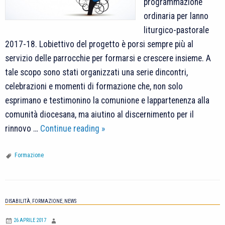
programmazione
ordinaria per lanno
liturgico-pastorale
2017-18. Lobiettivo del progetto è porsi sempre più al
servizio delle parrocchie per formarsi e crescere insieme. A
tale scopo sono stati organizzati una serie dincontri,
celebrazioni e momenti di formazione che, non solo
esprimano e testimonino la comunione e lappartenenza alla
comunità diocesana, ma aiutino al discernimento per il
Anno
rinnovo …
Continue reading
»
Liturgico-
Pastorale
Formazione
2017-
2018
DISABILITÀ
,
FORMAZIONE
,
NEWS
26 APRILE 2017