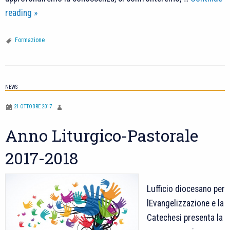
Riprende
reading
»
il
cammino
Formazione
di
formazione:
Iniziare
NEWS
alla
21 OTTOBRE 2017
Fede
una
Anno Liturgico-Pastorale
via
2017-2018
sempre
nuova!
Lufficio diocesano per
lEvangelizzazione e la
Catechesi presenta la