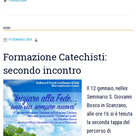
di
Formazione
formazione
per
catechisti
NEWS
dell’iniziazione
19 GENNAIO 2018
cristiana
Formazione Catechisti:
secondo incontro
Il 12 gennaio, nellex
Seminario S. Giovanni
Bosco in Scanzano,
alle ore 16 si è tenuta
la seconda tappa del
percorso di