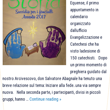
Equense, il primo
appuntamento in
calendario
organizzato
dallufficio
Evangelizzazione e
Catechesi che ha
visto ladesione di
150 catechisti. Dopo
un primo momento di
preghiera guidato dal
nostro Arcivescovo, don Salvatore Abagnale ha tenuto una
breve relazione sul tema: Iniziare alla fede..una via sempre
nuova. Nella seconda parte, i partecipanti, divisi in piccoli
Formazione
gruppi, hanno …
Continue reading
»
Catechisti: