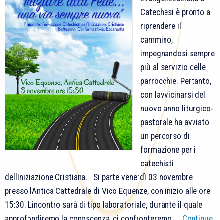
Catechesi è pronto a
riprendere il
cammino,
impegnandosi sempre
più al servizio delle
parrocchie. Pertanto,
con lavvicinarsi del
nuovo anno liturgico-
pastorale ha avviato
un percorso di
formazione per i
catechisti
dellIniziazione Cristiana. Si parte venerdì 03 novembre
presso lAntica Cattedrale di Vico Equenze, con inizio alle ore
15:30. Lincontro sarà di tipo laboratoriale, durante il quale
approfondiremo la conoscenza, ci confronteremo, …
Continue