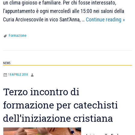
un clima gioioso e familiare. Per chi fosse interessato,
l’appuntamento è ogni mercoledì alle 15:00 nei saloni della
Corso
Curia Arcivescovile in vico Sant’Anna, …
Continue reading
»
LIS
una
Formazione
parte
entus
NEWS
18 APRILE 2018
Terzo incontro di
formazione per catechisti
dell’iniziazione cristiana