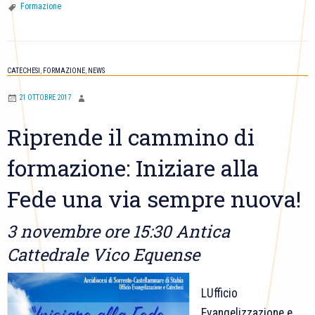
Primo
Formazione
incontro
e
Presentazione
CATECHESI
,
FORMAZIONE
,
NEWS
del
21 OTTOBRE 2017
Sussidio
per
Riprende il cammino di
l'Avvento
formazione: Iniziare alla
Fede una via sempre nuova!
3 novembre ore 15:30 Antica
Cattedrale Vico Equense
LUfficio
Evangelizzazione e