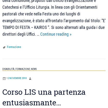
della comunione, proposti dall’Ufficio Evangelizzazione e
Catechesi e l‘Ufficio Liturgia. In linea con gli Orientamenti
pastorali che vede nella Festa uno dei luoghi di
evangelizzazione, è stato affrontato l’argomento dal titolo: “E’
TEMPO DI FESTA – KAIROS “. Si sono alternati alla guida i due
“E’
direttori degli Uffici. …
Continue reading
»
TEMPO
DI
Formazione
FESTA
–
KAIROS
DISABILITÀ
,
FORMAZIONE
,
NEWS
“:
12 NOVEMBRE 2018
Conclusi
gli
Corso LIS una partenza
incontri
entusiasmante…