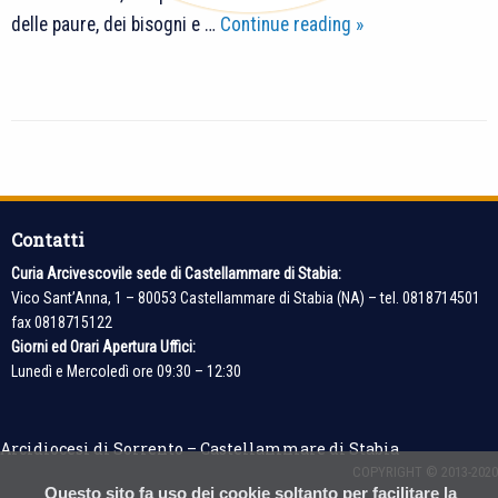
Suggerimenti
delle paure, dei bisogni e …
Continue reading
»
di
lettura:
Un
testo
P
per
o
riflettere
s
Contatti
t
Curia Arcivescovile sede di Castellammare di Stabia:
N
Vico Sant’Anna, 1 – 80053 Castellammare di Stabia (NA) – tel. 0818714501
a
fax 0818715122
v
Giorni ed Orari Apertura Uffici:
i
Lunedì e Mercoledì ore 09:30 – 12:30
g
a
Arcidiocesi di Sorrento – Castellammare di Stabia
t
COPYRIGHT © 2013-2020
i
Questo sito fa uso dei cookie soltanto per facilitare la