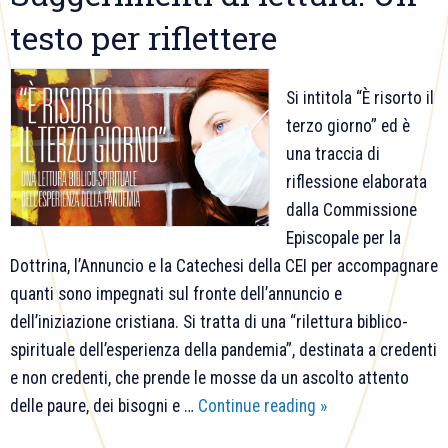
Francesc
testo per riflettere
istituisce
il
Si intitola “È risorto il
ministero
terzo giorno” ed è
di
una traccia di
catechist
riflessione elaborata
dalla Commissione
Episcopale per la
Dottrina, l’Annuncio e la Catechesi della CEI per accompagnare
quanti sono impegnati sul fronte dell’annuncio e
dell’iniziazione cristiana. Si tratta di una “rilettura biblico-
spirituale dell’esperienza della pandemia”, destinata a credenti
e non credenti, che prende le mosse da un ascolto attento
Suggerimenti
delle paure, dei bisogni e …
Continue reading
»
di