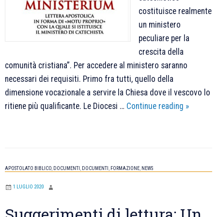
costituisce realmente
un ministero
peculiare per la
crescita della
comunità cristiana”. Per accedere al ministero saranno
necessari dei requisiti. Primo fra tutti, quello della
dimensione vocazionale a servire la Chiesa dove il vescovo lo
“Antiquu
ritiene più qualificante. Le Diocesi …
Continue reading
»
ministeri
il
motu
proprio
APOSTOLATO BIBLICO
,
DOCUMENTI
,
DOCUMENTI
,
FORMAZIONE
,
NEWS
con
il
1 LUGLIO 2020
quale
Suggerimenti di lettura: Un
papa