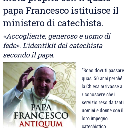
2021-
papa Francesco istituisce il
2022.
ministero di catechista.
«Accogliente, generoso e uomo di
fede». L'identikit del catechista
secondo il papa.
“Sono dovuti passare
quasi 50 anni perché
la Chiesa arrivasse a
riconoscere che il
servizio reso da tanti
uomini e donne con il
loro impegno
catechistico