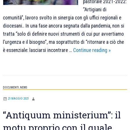
pastorale 2021-2022:
“Artigiani di
comunità”, lavoro svolto in sinergia con gli uffici regionali e
diocesani.. In una fase ancora segnata dalla pandemia, non si
tratta “solo di definire nuovi strumenti di cui pur avvertiamo
l’urgenza e il bisogno”, ma soprattutto di “ritornare a ciò che
Linee
è essenziale: lasciarsi incontrare …
Continue reading
»
guida
per
la
catechesi
DOCUMENTI
,
NEWS
in
Italia
21 MAGGIO 2021
per
“Antiquum ministerium”: il
l’anno
pastorale
motu proprio con il quale