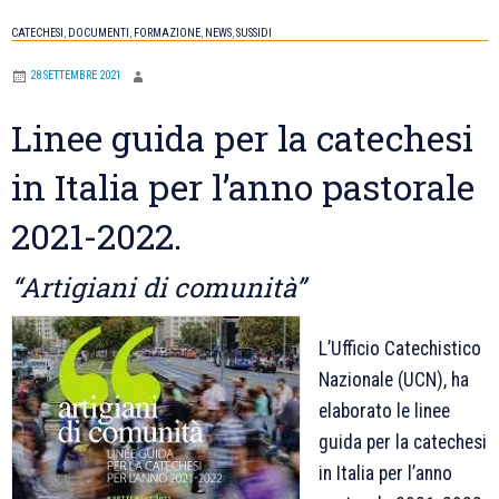
2022
CATECHESI
,
DOCUMENTI
,
FORMAZIONE
,
NEWS
,
SUSSIDI
per
28 SETTEMBRE 2021
la
catechesi
Linee guida per la catechesi
“Finalmente
in Italia per l’anno pastorale
a
casa”
2021-2022.
“Artigiani di comunità”
L’Ufficio Catechistico
Nazionale (UCN), ha
elaborato le linee
guida per la catechesi
in Italia per l’anno