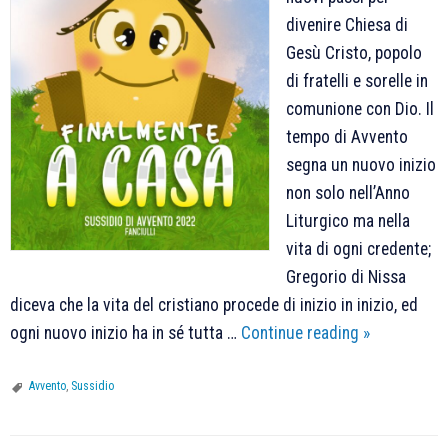
divenire Chiesa di
Gesù Cristo, popolo
di fratelli e sorelle in
comunione con Dio. Il
tempo di Avvento
segna un nuovo inizio
non solo nell’Anno
Liturgico ma nella
vita di ogni credente;
Gregorio di Nissa
diceva che la vita del cristiano procede di inizio in inizio, ed
Arrivano
ogni nuovo inizio ha in sé tutta …
Continue reading
»
i
Sussidi
Avvento
,
Sussidio
per
l’Avvento