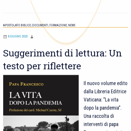
lettura:
Un
testo
APOSTOLATO BIBLICO
,
DOCUMENTI
,
FORMAZIONE
,
NEWS
per
riflettere
8 GIUGNO 2020
Suggerimenti di lettura: Un
testo per riflettere
Il nuovo volume edito
dalla Libreria Editrice
Vaticana: “La vita
dopo la pandemia”.
Una raccolta di
interventi di papa