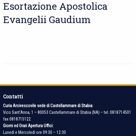
Esortazione Apostolica
Evangelii Gaudium
P
o
s
Contatti
t
Curia Arcivescovile sede di Castellammare di Stabia:
N
Vico Sant’Anna, 1 – 80053 Castellammare di Stabia (NA) – tel. 0818714501
a
fax 0818715122
v
Giorni ed Orari Apertura Uffici:
i
Lunedì e Mercoledì ore 09:30 – 12:30