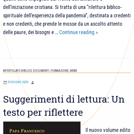
dell’iniziazione cristiana. Si tratta di una “rilettura biblico-
spirituale dell’esperienza della pandemia”, destinata a credenti
e non credenti, che prende le mosse da un ascolto attento
Suggerimenti
delle paure, dei bisogni e …
Continue reading
»
di
lettura:
Un
testo
APOSTOLATO BIBLICO
,
DOCUMENTI
,
FORMAZIONE
,
NEWS
per
riflettere
8 GIUGNO 2020
Suggerimenti di lettura: Un
testo per riflettere
Il nuovo volume edito