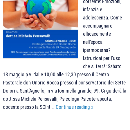
corrente: Emozioni,
infanzia e
adolescenza. Come
accompagnare
efficacemente
nell’epoca
ipermoderna?
Istruzioni per l’uso.
che si terrà: Sabato
13 maggio p.v. dalle 10,00 alle 12,30 presso il Centro
Pastorale don Onorio Rocca presso il conservatorio dei Sette
Dolori a Sant’Agnello, in via Iommella grande, 99. Ci guiderà la
dott.ssa Michela Pensavalli, Psicologa Psicoterapeuta,
Secondo
docente presso la SCInt …
Continue reading
»
Incontro
di