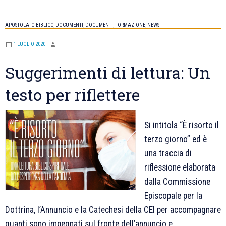
formazione
per
APOSTOLATO BIBLICO
,
DOCUMENTI
,
DOCUMENTI
,
FORMAZIONE
,
NEWS
tutti
i
1 LUGLIO 2020
catechisti
Suggerimenti di lettura: Un
testo per riflettere
Si intitola “È risorto il
terzo giorno” ed è
una traccia di
riflessione elaborata
dalla Commissione
Episcopale per la
Dottrina, l’Annuncio e la Catechesi della CEI per accompagnare
quanti sono impegnati sul fronte dell’annuncio e