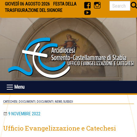
Skip
GIOVEDÌ 06 AGOSTO 2026
FESTA DELLA
to
TRASFIGURAZIONE DEL SIGNORE
facebook
Instagram
content
youtube
Menu
CATECHESI
,
DOCUMENTI
,
DOCUMENTI
,
NEWS
,
SUSSIDI
9 NOVEMBRE 2022
Ufficio Evangelizzazione e Catechesi