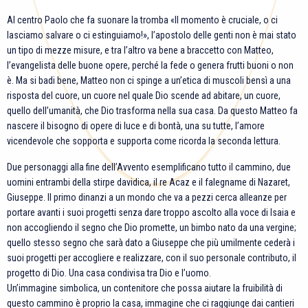
Al centro Paolo che fa suonare la tromba «Il momento è cruciale, o ci
lasciamo salvare o ci estinguiamo!», l’apostolo delle genti non è mai stato
un tipo di mezze misure, e tra l’altro va bene a braccetto con Matteo,
l’evangelista delle buone opere, perché la fede o genera frutti buoni o non
è. Ma si badi bene, Matteo non ci spinge a un’etica di muscoli bensì a una
risposta del cuore, un cuore nel quale Dio scende ad abitare, un cuore,
quello dell’umanità, che Dio trasforma nella sua casa. Da questo Matteo fa
nascere il bisogno di opere di luce e di bontà, una su tutte, l’amore
vicendevole che sopporta e supporta come ricorda la seconda lettura.
Due personaggi alla fine dell’Avvento esemplificano tutto il cammino, due
uomini entrambi della stirpe davidica, il re Acaz e il falegname di Nazaret,
Giuseppe. Il primo dinanzi a un mondo che va a pezzi cerca alleanze per
portare avanti i suoi progetti senza dare troppo ascolto alla voce di Isaia e
non accogliendo il segno che Dio promette, un bimbo nato da una vergine;
quello stesso segno che sarà dato a Giuseppe che più umilmente cederà i
suoi progetti per accogliere e realizzare, con il suo personale contributo, il
progetto di Dio. Una casa condivisa tra Dio e l’uomo.
Un’immagine simbolica, un contenitore che possa aiutare la fruibilità di
questo cammino è proprio la casa, immagine che ci raggiunge dai cantieri