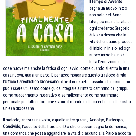
Il
tempo di Avvento
segna un nuovo inizio
non solo nell’Anno
Liturgico ma nella vita di
ogni credente; Gregorio
di Nissa diceva che la
vita del cristiano procede
di inizio in inizio, ed ogni
nuovo inizio ha in sé
tutta l’emozione delle
cose nuove ma anche la fatica di ogni avvio, come quando si entra in una
casa nuova, quasi un parto. E per accompagnare questo trasloco di vita
l’
Ufficio Catechistico Diocesano
offre il consueto sussidio che ricordiamo
può essere utilizzato come guida integrale all’intero cammino dei gruppi,
come suggerimento integrativo o semplicemente come nutrimento
personale per tutti coloro che vivono il mondo della catechesi nella nostra
Chiesa diocesana.
Il metodo, ancora una volta, è quello in tre gradini,
Accolgo, Partecipo,
Condivido
, l’ascolto della Parola di Dio che ci accompagna la domenica,
una domanda che possa agganciare la vita di ciascuno alla Parola accolta,