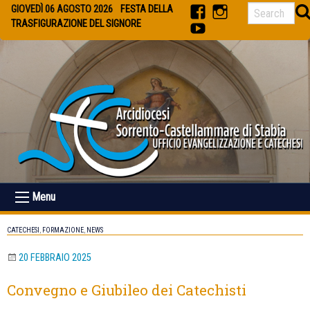
Skip
GIOVEDÌ 06 AGOSTO 2026
FESTA DELLA
to
TRASFIGURAZIONE DEL SIGNORE
facebook
Instagram
content
youtube
Menu
CATECHESI
,
FORMAZIONE
,
NEWS
20 FEBBRAIO 2025
Convegno e Giubileo dei Catechisti