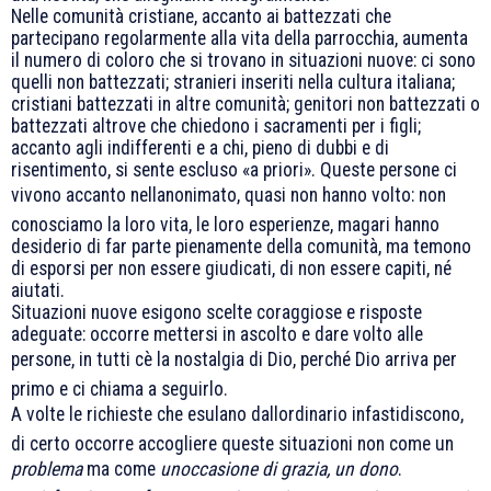
Nelle comunità cristiane, accanto ai battezzati che
partecipano regolarmente alla vita della parrocchia, aumenta
il numero di coloro che si trovano in situazioni nuove: ci sono
quelli non battezzati; stranieri inseriti nella cultura italiana;
cristiani battezzati in altre comunità; genitori non battezzati o
battezzati altrove che chiedono i sacramenti per i figli;
accanto agli indifferenti e a chi, pieno di dubbi e di
risentimento, si sente escluso «a priori». Queste persone ci
vivono accanto nellanonimato, quasi non hanno volto: non
conosciamo la loro vita, le loro esperienze, magari hanno
desiderio di far parte pienamente della comunità, ma temono
di esporsi per non essere giudicati, di non essere capiti, né
aiutati.
Situazioni nuove esigono scelte coraggiose e risposte
adeguate: occorre mettersi in ascolto e dare volto alle
persone, in tutti cè la nostalgia di Dio, perché Dio arriva per
primo e ci chiama a seguirlo.
A volte le richieste che esulano dallordinario infastidiscono,
di certo occorre accogliere queste situazioni non come un
problema
ma come 
unoccasione di grazia, un dono
.